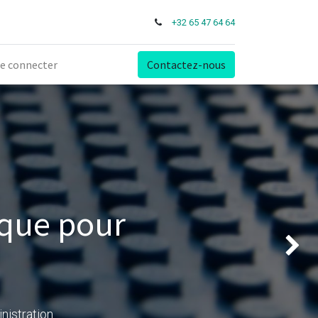
+32 65 47 64 64
e connecter
Contactez-nous
ique pour
Suivant
nistration.