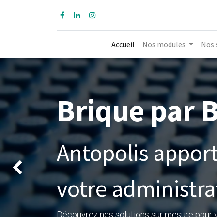
Accueil
Nos modules
Nos 
Brique par 
Antopolis apport
Précédent
votre administra
Découvrez nos solutions sur mesure pour vo