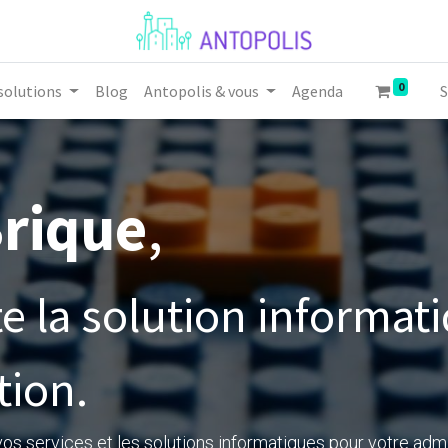
0
solutions
Blog
Antopolis & vous
Agenda
S
Brique
,
e la solution informat
tion.
s services et les solutions informatiques pour votre admi