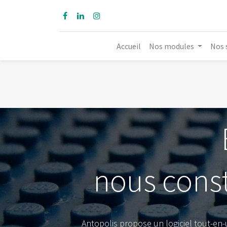
Accueil
Nos modules
Nos 
nous const
Antopolis propose un logiciel tout-en-u