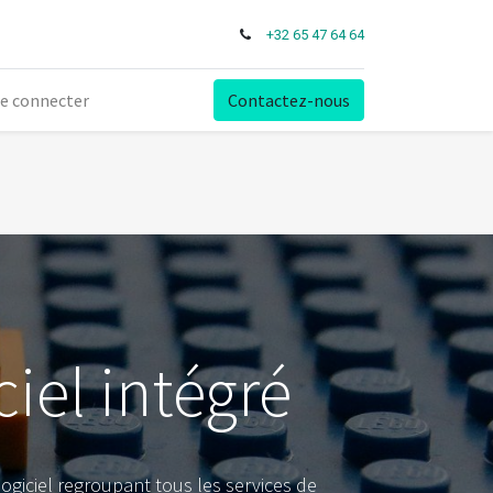
+32 65 47 64 64
e connecter
Contactez-nous
,
iel intégré
logiciel regroupant tous les services de