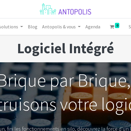
0
solutions
Blog
Antopolis & vous
Agenda
S
Logiciel Intégré
Brique par Brique
ruisons votre logic
n, fini les fonctionnements en silo, découvrez la force d'un 