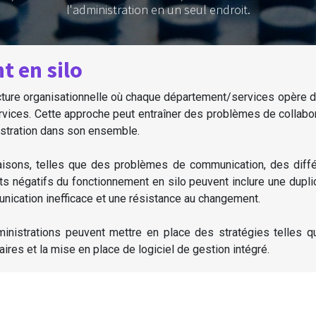
l'administration en un seul endroit.
t en silo
ucture organisationnelle où chaque département/services opèr
ices. Cette approche peut entraîner des problèmes de collaborat
inistration dans son ensemble.
aisons, telles que des problèmes de communication, des diffé
s négatifs du fonctionnement en silo peuvent inclure une duplic
nication inefficace et une résistance au changement.
ministrations peuvent mettre en place des stratégies telles q
laires et la mise en place de logiciel de gestion intégré.