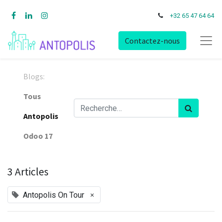
+32 65 47 64 64
Contactez-nous
Blogs:
Tous
Antopolis
Odoo 17
3 Articles
×
Antopolis On Tour